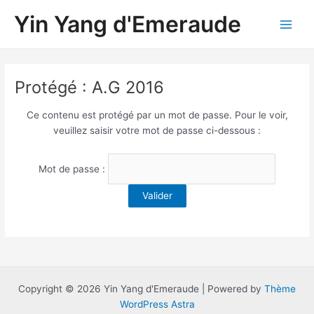
Aller
Yin Yang d'Emeraude
au
M
contenu
a
Protégé : A.G 2016
i
n
Ce contenu est protégé par un mot de passe. Pour le voir,
veuillez saisir votre mot de passe ci-dessous :
M
e
Mot de passe :
n
u
Copyright © 2026 Yin Yang d'Emeraude | Powered by
Thème
WordPress Astra